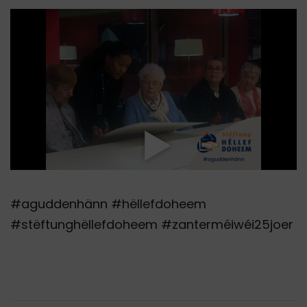
#aguddenhänn #hëllefdoheem
#stëftunghëllefdoheem #zanterméiwéi25joer