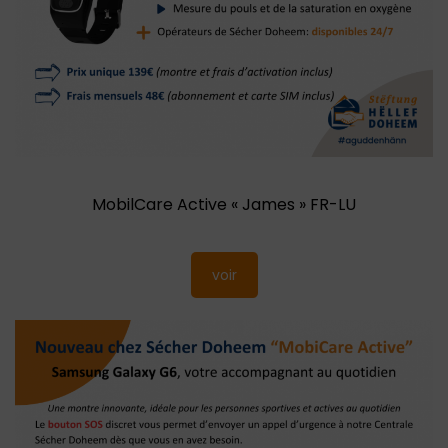
MobilCare Active « James » FR-LU
voir