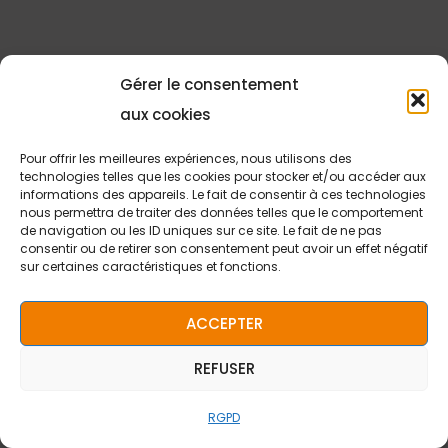
Contact
Gérer le consentement
Faire un don
aux cookies
Jobs
Pour offrir les meilleures expériences, nous utilisons des
technologies telles que les cookies pour stocker et/ou accéder aux
informations des appareils. Le fait de consentir à ces technologies
nous permettra de traiter des données telles que le comportement
Français
de navigation ou les ID uniques sur ce site. Le fait de ne pas
consentir ou de retirer son consentement peut avoir un effet négatif
sur certaines caractéristiques et fonctions.
ACCEPTER
REFUSER
40 20 80
RGPD
Copyright © 2026 Stëftung Hëllef Doheem.