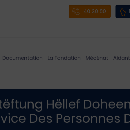
40 20 80
Documentation
La Fondation
Mécénat
Aidant
tëftung Hëllef Dohee
ervice Des Personnes