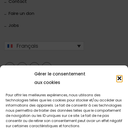
Contact
Faire un don
Jobs
Français
Gérer le consentement
aux cookies
Pour offrir les meilleures expériences, nous utilisons des
technologies telles que les cookies pour stocker et/ou accéder aux
Copyright © 2026 Stëftung Hëllef Doheem.
informations des appareils. Le fait de consentir à ces technologies
nous permettra de traiter des données telles que le comportement
Jeu concours
Votre avis nous intéresse
Contact
de navigation ou les ID uniques sur ce site. Le fait de ne pas
consentir ou de retirer son consentement peut avoir un effet négatif
RGPD
sur certaines caractéristiques et fonctions.