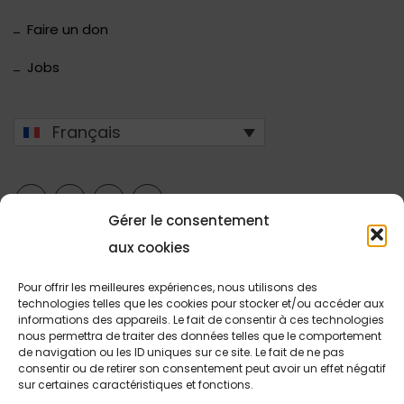
Faire un don
Jobs
Français
Gérer le consentement
aux cookies
Pour offrir les meilleures expériences, nous utilisons des
technologies telles que les cookies pour stocker et/ou accéder aux
Copyright © 2026 Stëftung Hëllef Doheem.
informations des appareils. Le fait de consentir à ces technologies
nous permettra de traiter des données telles que le comportement
Jeu concours
Votre avis nous intéresse
Contact
de navigation ou les ID uniques sur ce site. Le fait de ne pas
consentir ou de retirer son consentement peut avoir un effet négatif
RGPD
sur certaines caractéristiques et fonctions.