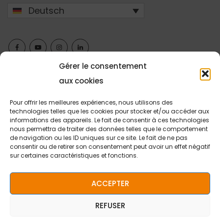
Deutsch
Gérer le consentement
aux cookies
Pour offrir les meilleures expériences, nous utilisons des
Copyright © 2026 Stëftung Hëllef Doheem.
technologies telles que les cookies pour stocker et/ou accéder aux
informations des appareils. Le fait de consentir à ces technologies
Teilnahmebedingungen
Ihre Meinung interessiert uns
nous permettra de traiter des données telles que le comportement
de navigation ou les ID uniques sur ce site. Le fait de ne pas
Kontakt
GDPR
consentir ou de retirer son consentement peut avoir un effet négatif
sur certaines caractéristiques et fonctions.
Stëftung Hëllef Doheem - Fondation reconnue d'utilité publique par arrêté
grand-ducal du 29 octobre 1999 • Handelsregister Luxemburg: G51 •
Umsatzsteuer-ID: LU20445421 • Was ihre Zulassung betrifft, entspricht die
ACCEPTER
Stiftung dem geänderten Gesetz vom 8. September 1998 zur Regelung der
Beziehungen zwischen dem Staat und Organisationen, die im sozialen,
familiären und therapeutischen Bereich tätig sind (
www.shd.lu/de/die-
REFUSER
stiftung/zulassungen
).