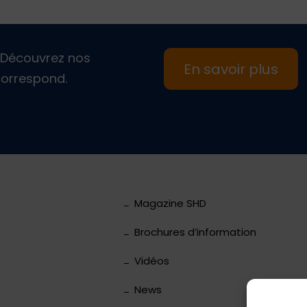
Découvrez nos
En savoir plus
 correspond.
Magazine SHD
Brochures d’information
Vidéos
News